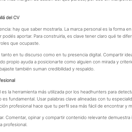
llá del CV
encia: hay que saber mostrarla. La marca personal es la forma e
podés aportar. Para construirla, es clave tener claro qué te dife
roles que ocupaste.
e tanto en tu discurso como en tu presencia digital. Compartir id
nido propio ayuda a posicionarte como alguien con mirada y crite
abajaste también suman credibilidad y respaldo.
fesional
l es la herramienta más utilizada por los headhunters para detect
do es fundamental. Usar palabras clave alineadas con tu especialid
ión profesional hace que tu perfil sea más fácil de encontrar y má
ar. Comentar, opinar y compartir contenido relevante demuestra 
a profesional.