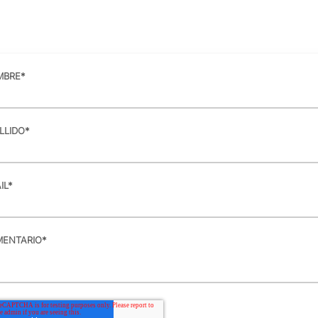
MBRE
*
LLIDO
*
IL
*
ENTARIO
*