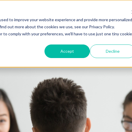
El futuro del trabajo
Gestión del talento
used to improve your website experience and provide more personalize
find out more about the cookies we use, see our Privacy Policy.
NTERS TE TENGAN EN EL RADAR
r to comply with your preferences, we'll have to use just one tiny cookie
Accept
Decline