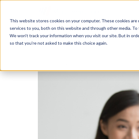
This website stores cookies on your computer. These cookies are 
services to you, both on this website and through other media. To 
CÓMO LOGRAR QUE LOS HEADHU
We won't track your information when you visit our site. But in orde
so that you're not asked to make this choice again.
3 min de lectura
Publicado el 18/12/25
ManpowerGroup Uruguay