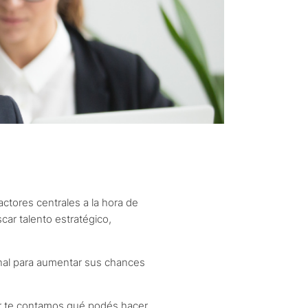
ctores centrales a la hora de
car talento estratégico,
onal para aumentar sus chances
r te contamos qué podés hacer