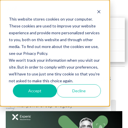
This website stores cookies on your computer.
Menu Item 1
These cookies are used to improve your website
experience and provide more personalized services
Menu Item 2
to you, both on this website and through other
Menu Item 3
media. To find out more about the cookies we use,
see our Privacy Policy.
Menu Item 4
We won't track your information when you visit our
site. But in order to comply with your preferences,
we'll have to use just one tiny cookie so that you're
PRINCIPALES DESAFÍOS DE LOS CIOS
not asked to make this choice again.
3 min de lectura
Accept
Decline
Publicado el 14/05/25
ManpowerGroup Uruguay