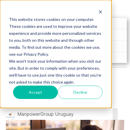
This website stores cookies on your computer.
Menu Item 1
These cookies are used to improve your website
experience and provide more personalized services
Menu Item 2
to you, both on this website and through other
Menu Item 3
media. To find out more about the cookies we use,
see our Privacy Policy.
Menu Item 4
We won't track your information when you visit our
site. But in order to comply with your preferences,
we'll have to use just one tiny cookie so that you're
DESAFÍOS DE LA SELECCIÓN Y
not asked to make this choice again.
FIDELIZACIÓN DE TALENTO IT
Accept
Decline
3 min de lectura
Publicado el 06/05/22
ManpowerGroup Uruguay