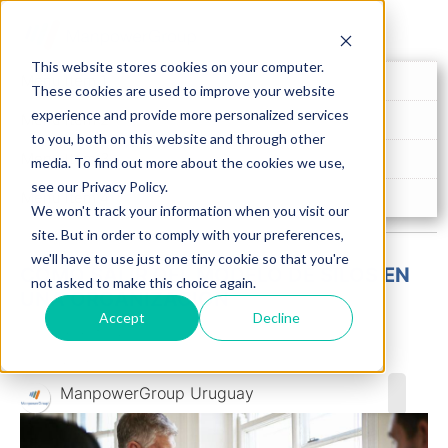
This website stores cookies on your computer.
Menu Item 1
These cookies are used to improve your website
experience and provide more personalized services
Menu Item 2
to you, both on this website and through other
Menu Item 3
media. To find out more about the cookies we use,
see our Privacy Policy.
Menu Item 4
We won't track your information when you visit our
site. But in order to comply with your preferences,
we'll have to use just one tiny cookie so that you're
CÓMO SALIR DEL MODELO DE SILOS EN
not asked to make this choice again.
UNA ORGANIZACIÓN
Accept
Decline
2 min de lectura
Publicado el 17/03/25
ManpowerGroup Uruguay